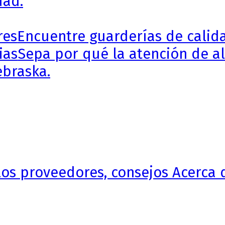
dad.
res
Encuentre guarderías de calida
ias
Sepa por qué la atención de al
ebraska.
 los proveedores, consejos Acerca 