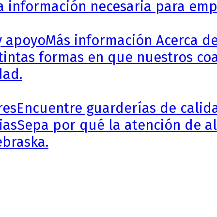
a información necesaria para empe
y apoyo
Más información Acerca de
stintas formas en que nuestros coa
dad.
res
Encuentre guarderías de calida
ias
Sepa por qué la atención de al
ebraska.