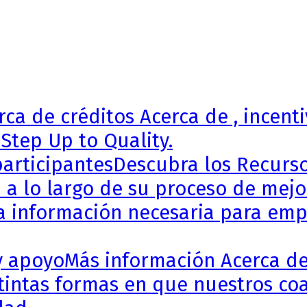
ca de créditos Acerca de , incenti
Step Up to Quality.
articipantes
Descubra los Recursos
 a lo largo de su proceso de mejor
a información necesaria para empe
y apoyo
Más información Acerca de
stintas formas en que nuestros coa