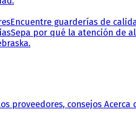
dad.
res
Encuentre guarderías de calida
ias
Sepa por qué la atención de al
ebraska.
 los proveedores, consejos Acerca 