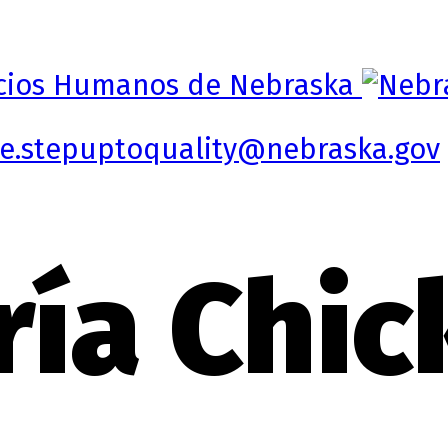
e.stepuptoquality@nebraska.gov
ría Chi