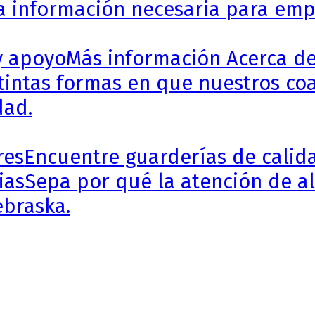
a información necesaria para empe
y apoyo
Más información Acerca de
stintas formas en que nuestros coa
dad.
res
Encuentre guarderías de calida
ias
Sepa por qué la atención de al
ebraska.