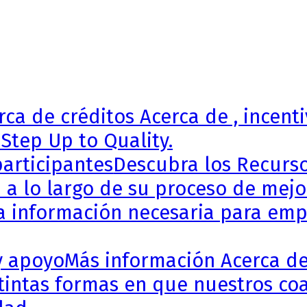
ca de créditos Acerca de , incenti
Step Up to Quality.
articipantes
Descubra los Recursos
 a lo largo de su proceso de mejor
a información necesaria para empe
y apoyo
Más información Acerca de
stintas formas en que nuestros coa