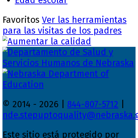
Edad escolar
Favoritos
Ver las herramientas
para las visitas de los padres
© 2014 - 2026 |
844-807-5712
|
nde.stepuptoquality@nebraska.
Este sitio está protegido por