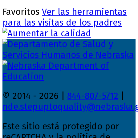
Favoritos
Ver las herramientas
para las visitas de los padres
© 2014 - 2026 |
844-807-5712
|
nde.stepuptoquality@nebraska.
Este sitio está protegido por
reCAPTCHA y la política de