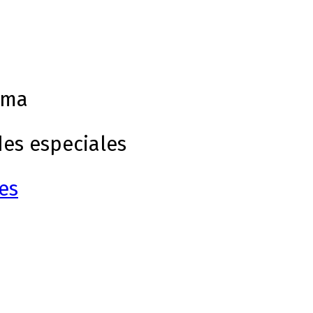
ama
des especiales
es