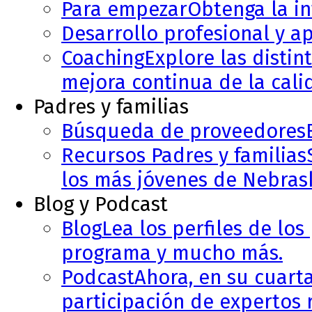
Para empezar
Obtenga la in
Desarrollo profesional y a
Coaching
Explore las disti
mejora continua de la cali
Padres y familias
Búsqueda de proveedores
Recursos Padres y familias
los más jóvenes de Nebras
Blog y Podcast
Blog
Lea los perfiles de los
programa y mucho más.
Podcast
Ahora, en su cuart
participación de expertos r